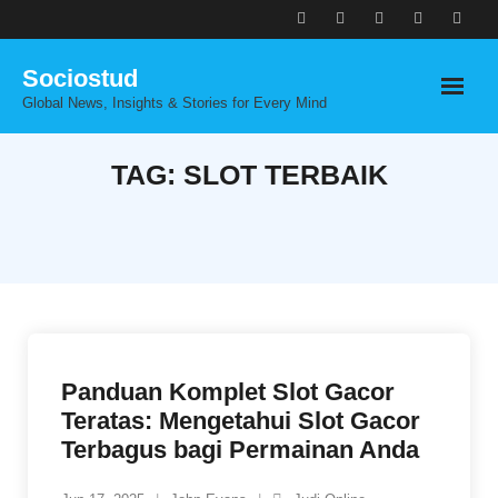
Skip
to
Sociostud
content
Global News, Insights & Stories for Every Mind
TAG:
SLOT TERBAIK
Panduan Komplet Slot Gacor
Teratas: Mengetahui Slot Gacor
Terbagus bagi Permainan Anda