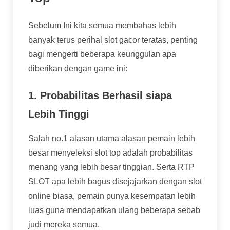
Sebelum Ini kita semua membahas lebih
banyak terus perihal slot gacor teratas, penting
bagi mengerti beberapa keunggulan apa
diberikan dengan game ini:
1. Probabilitas Berhasil siapa
Lebih Tinggi
Salah no.1 alasan utama alasan pemain lebih
besar menyeleksi slot top adalah probabilitas
menang yang lebih besar tinggian. Serta RTP
SLOT apa lebih bagus disejajarkan dengan slot
online biasa, pemain punya kesempatan lebih
luas guna mendapatkan ulang beberapa sebab
judi mereka semua.