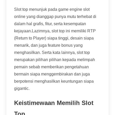
Slot top menunjuk pada game engine slot
online yang dianggap punya mutu terhebat di
dalam hal grafis, fitur, serta kesempatan
kejayaan.Lazimnya, slot top ini memiliki RTP
(Return to Player) siapa tinggi, desain siapa
menarik, dan juga feature bonus yang
menghasilkan. Serta kata lainnya, slot top
merupakan pilihan pilihan kepada melimpah
pemain sebab memberikan pengetahuan
bermain siapa menggembirakan dan juga
berpotensi menghasilkan keuntungan siapa
gigantic.
Keistimewaan Memilih Slot
Top