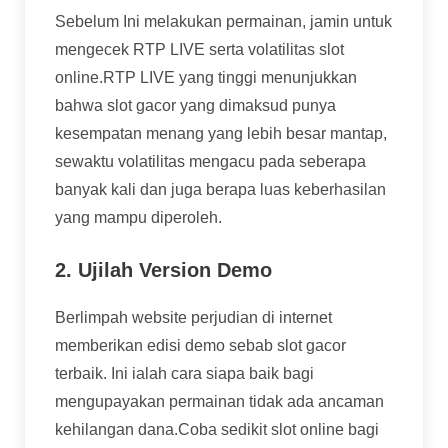
Sebelum Ini melakukan permainan, jamin untuk
mengecek RTP LIVE serta volatilitas slot
online.RTP LIVE yang tinggi menunjukkan
bahwa slot gacor yang dimaksud punya
kesempatan menang yang lebih besar mantap,
sewaktu volatilitas mengacu pada seberapa
banyak kali dan juga berapa luas keberhasilan
yang mampu diperoleh.
2. Ujilah Version Demo
Berlimpah website perjudian di internet
memberikan edisi demo sebab slot gacor
terbaik. Ini ialah cara siapa baik bagi
mengupayakan permainan tidak ada ancaman
kehilangan dana.Coba sedikit slot online bagi