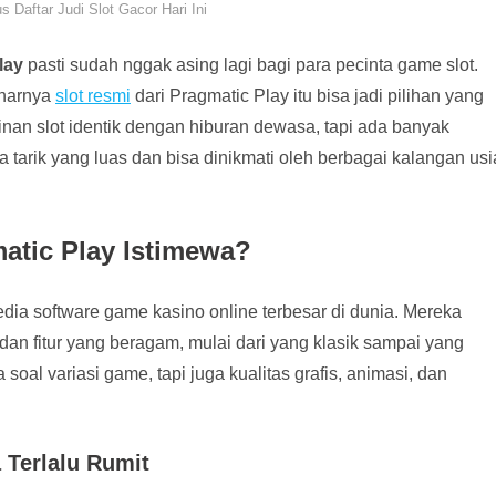
us Daftar Judi Slot Gacor Hari Ini
lay
pasti sudah nggak asing lagi bagi para pecinta game slot.
enarnya
slot resmi
dari Pragmatic Play itu bisa jadi pilihan yang
an slot identik dengan hiburan dewasa, tapi ada banyak
 tarik yang luas dan bisa dinikmati oleh berbagai kalangan usi
matic Play Istimewa?
dia software game kasino online terbesar di dunia. Mereka
n fitur yang beragam, mulai dari yang klasik sampai yang
soal variasi game, tapi juga kualitas grafis, animasi, dan
 Terlalu Rumit