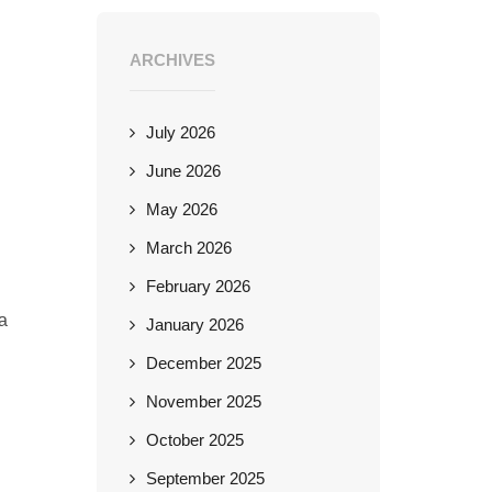
ARCHIVES
July 2026
June 2026
May 2026
March 2026
February 2026
a
January 2026
December 2025
November 2025
October 2025
September 2025