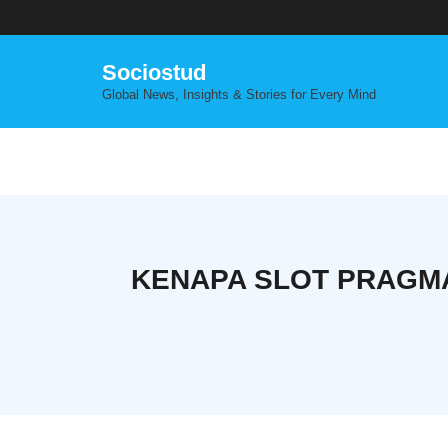
Skip
to
content
Sociostud
Global News, Insights & Stories for Every Mind
KENAPA SLOT PRAGMA