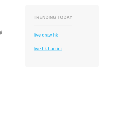
TRENDING TODAY
i
live draw hk
live hk hari ini