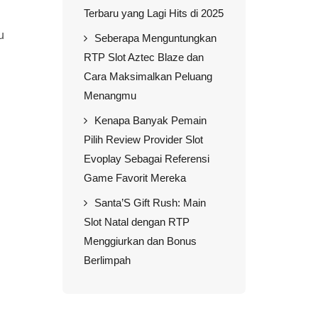
Terbaru yang Lagi Hits di 2025
u
Seberapa Menguntungkan
RTP Slot Aztec Blaze dan
Cara Maksimalkan Peluang
Menangmu
Kenapa Banyak Pemain
Pilih Review Provider Slot
Evoplay Sebagai Referensi
Game Favorit Mereka
Santa’S Gift Rush: Main
Slot Natal dengan RTP
Menggiurkan dan Bonus
Berlimpah