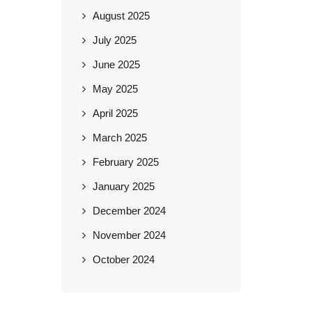
August 2025
July 2025
June 2025
May 2025
April 2025
March 2025
February 2025
January 2025
December 2024
November 2024
October 2024