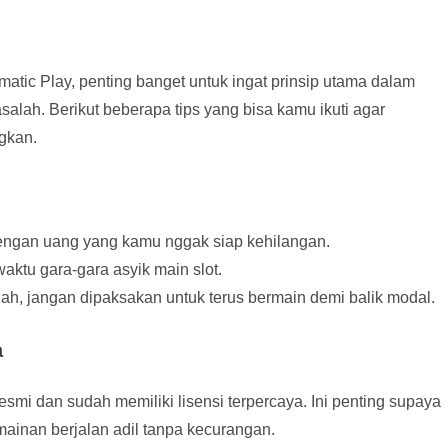
matic Play, penting banget untuk ingat prinsip utama dalam
alah. Berikut beberapa tips yang bisa kamu ikuti agar
gkan.
ngan uang yang kamu nggak siap kehilangan.
ktu gara-gara asyik main slot.
ah, jangan dipaksakan untuk terus bermain demi balik modal.
a
esmi dan sudah memiliki lisensi terpercaya. Ini penting supaya
mainan berjalan adil tanpa kecurangan.